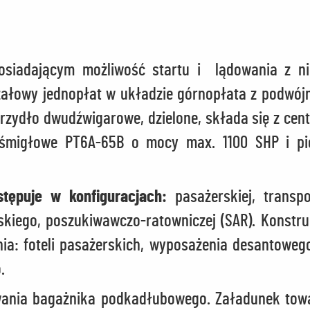
siadającym możliwość startu i lądowania z ni
rzałowy jednopłat w układzie górnopłata z podwó
zydło dwudźwigarowe, dzielone, składa się z cen
śmigłowe PT6A-65B o mocy max. 1100 SHP i pię
tępuje w konfiguracjach:
pasażerskiej, transpo
skiego, poszukiwawczo-ratowniczej (SAR). Konstr
a: foteli pasażerskich, wyposażenia desantoweg
.
wania bagażnika podkadłubowego. Załadunek towa