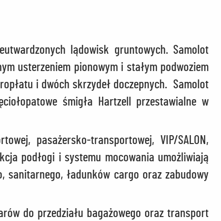
eutwardzonych lądowisk gruntowych. Samolot
jnym usterzeniem pionowym i stałym podwoziem
tropłatu i dwóch skrzydeł doczepnych. Samolot
ciołopatowe śmigła Hartzell przestawialne w
rtowej, pasażersko-transportowej, VIP/SALON,
ukcja podłogi i systemu mocowania umożliwiają
o, sanitarnego, ładunków cargo oraz zabudowy
rów do przedziału bagażowego oraz transport