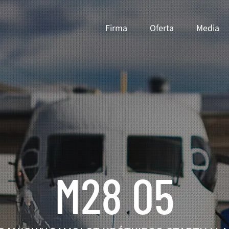
Firma
Oferta
Media
Pokaż submenu
Pokaż submenu
Pokaż subm
M28 05