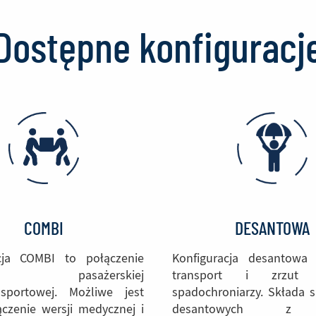
Dostępne konfiguracj
DESANTOWA
COMBI
Konfiguracja desantowa 
acja COMBI to połączenie
transport i zrzu
i pasażerskiej
spadochroniarzy. Składa s
nsportowej. Możliwe jest
desantowych z 
ączenie wersji medycznej i