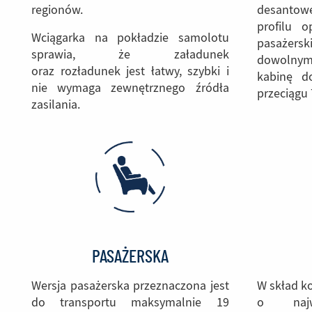
regionów.
desantowej
profilu o
Wciągarka na pokładzie samolotu
pasażer
sprawia, że załadunek
dowolnym
oraz rozładunek jest łatwy, szybki i
kabinę d
nie wymaga zewnętrznego źródła
przeciągu 
zasilania.
PASAŻERSKA
W skład ko
Wersja pasażerska przeznaczona jest
o najwy
do transportu maksymalnie 19