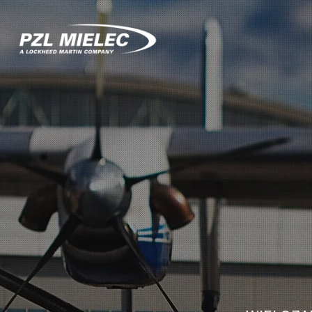
M28
05
-
PZL
Mielec