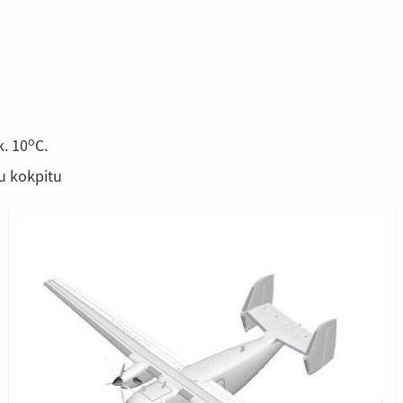
o
. 10
C.
u kokpitu