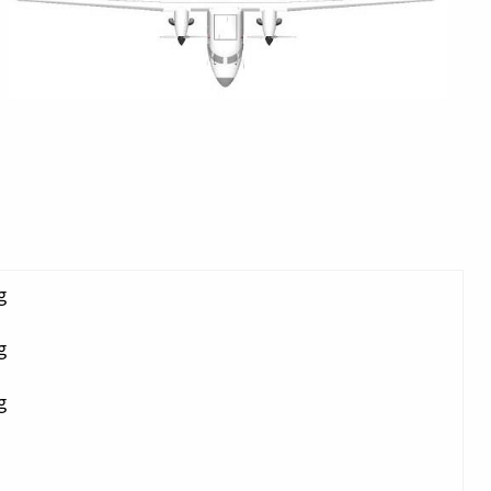
g
g
g