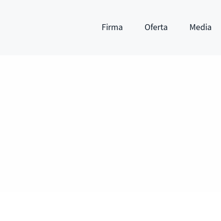
Firma
Oferta
Media
Pokaż submenu
Pokaż submenu
Pokaż subm