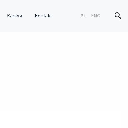
Kariera
Kontakt
PL
ENG
M
enu
Pokaż submenu