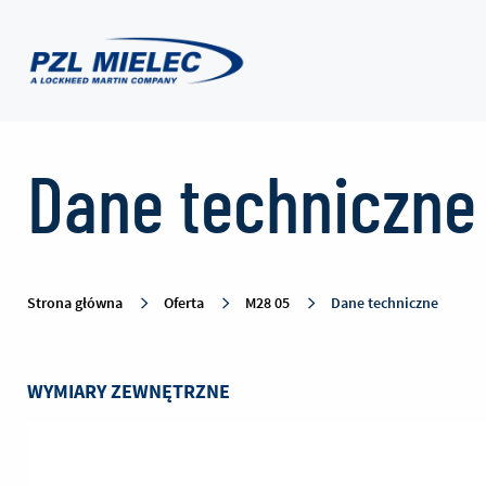
Dane
Dane techniczne
techniczne
-
Strona główna
Oferta
M28 05
Dane techniczne
PZL
WYMIARY ZEWNĘTRZNE
Mielec