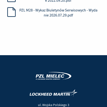
e 2022.09.20.pdf
PZL M28 - Wykaz Biuletynów Serwisowych - Wyda
nie 2026.07.29.pdf
(Nowe
(Link
okno)
do
innej
ul. Wojska Polskiego 3
strony)