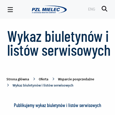
ENG
Men
Wykaz
biuletynów
Wykaz biuletynów i
i
listów
listów serwisowych
serwisowych
-
PZL
Mielec
Strona główna
Oferta
Wsparcie posprzedażne
Wykaz biuletynów i listów serwisowych
Publikujemy wykaz biuletynów i listów serwisowych