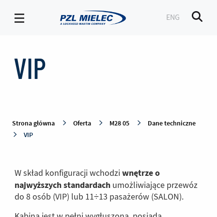
ENG
Men
VIP
-
VIP
PZL
Mielec
Strona główna
Oferta
M28 05
Dane techniczne
VIP
wnętrze o
W skład konfiguracji wchodzi
najwyższych standardach
umożliwiające przewóz
do 8 osób (VIP) lub 11÷13 pasażerów (SALON).
Kabina jest w pełni wygłuszona, posiada