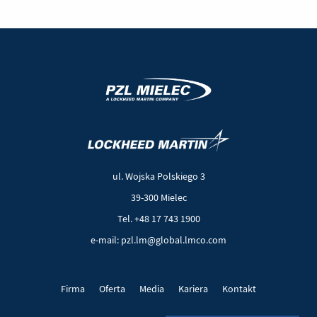
(Nowe
(Link
okno)
do
innej
ul. Wojska Polskiego 3
strony)
39-300 Mielec
Tel. +48 17 743 1900
e-mail: pzl.lm@global.lmco.com
Firma
Oferta
Media
Kariera
Kontakt
Projekty UE
Pliki cookie
Polityka prywatności