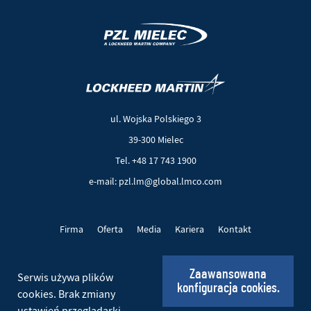
(Nowe
(Link
okno)
do
innej
ul. Wojska Polskiego 3
strony)
39-300 Mielec
Tel. +48 17 743 1900
e-mail: pzl.lm@global.lmco.com
Firma
Oferta
Media
Kariera
Kontakt
Projekty UE
Pliki cookie
Polityka prywatności
Zaawansowana
Serwis używa plików
konfiguracja cookies.
Social
cookies. Brak zmiany