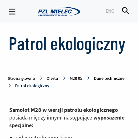
ENG
Men
Patrol
ekologiczny
Patrol ekologiczny
-
PZL
Mielec
Strona główna
Oferta
M28 05
Dane techniczne
Patrol ekologiczny
Samolot M28 w wersji patrolu ekologicznego
wyposażenie
posiada między innymi następujące
specjalne:
radar patrolu morskiego,