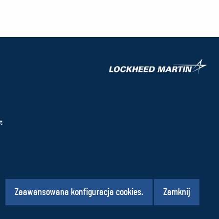
(No
(Lin
okn
do
inne
stro
t
Social
Zaawansowana konfiguracja cookies.
Zamknij