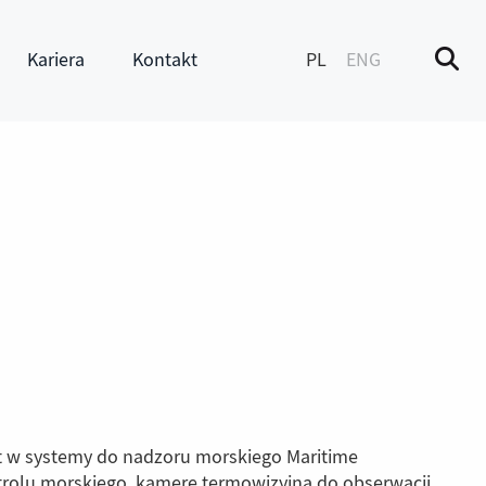
Kariera
Kontakt
PL
ENG
M
enu
Pokaż submenu
t w systemy do nadzoru morskiego Maritime
trolu morskiego, kamerę termowizyjną do obserwacji