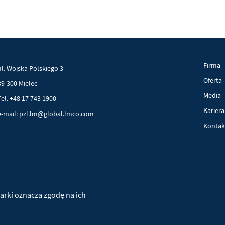
Firma
ul. Wojska Polskiego 3
Oferta
39-300 Mielec
Media
Tel. +48 17 743 1900
Kariera
e-mail: pzl.lm@global.lmco.com
Kontak
Projekty UE
Pliki cookie
Polityka prywatności
arki oznacza zgodę na ich