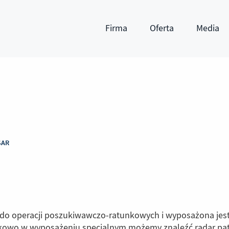
Firma
Oferta
Media
Pokaż submenu
Pokaż submenu
Pokaż subm
SAR
 do operacji poszukiwawczo-ratunkowych i wyposażona jes
atkowo w wyposażeniu specjalnym możemy znaleźć radar pa