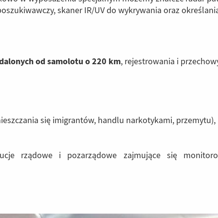
r poszukiwawczy, skaner IR/UV do wykrywania oraz określania
dalonych od samolotu o 220 km
, rejestrowania i przecho
ieszczania się imigrantów, handlu narkotykami, przemytu),
ytucje rządowe i pozarządowe zajmujące się monito