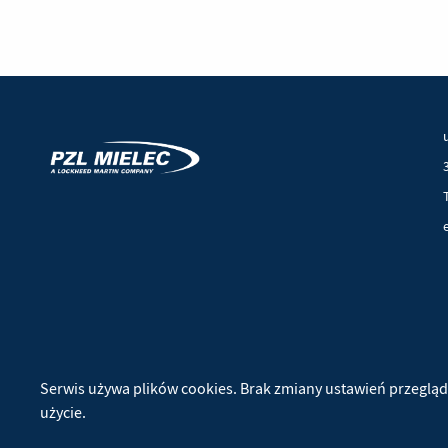
© 2026 PZL Mielec. Wszelkie prawa zastrzeżone.
Realizacja:
Ideo
(Nowe
(Link
Serwis używa plików cookies. Brak zmiany ustawień przegląd
okno)
do
użycie.
innej
strony)