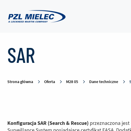
SAR
SAR
-
PZL
Strona główna
Oferta
M28 05
Dane techniczne
Mielec
Konfiguracja SAR (Search & Rescue)
przeznaczona jest
Surveillance System posiadające certyfikat EASA. Dod