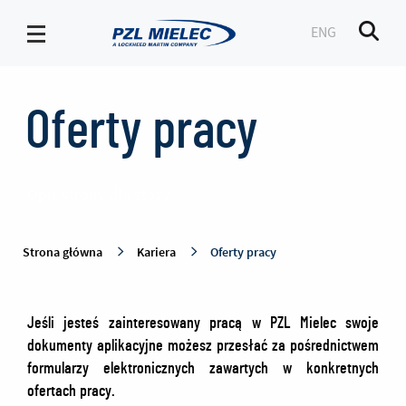
ENG
Men
Oferty
pracy
Oferty pracy
-
PZL
Mielec
Opis strony dla staży
Strona główna
Kariera
Oferty pracy
Jeśli jesteś zainteresowany pracą w PZL Mielec swoje
dokumenty aplikacyjne możesz przesłać za pośrednictwem
formularzy elektronicznych zawartych w konkretnych
ofertach pracy.