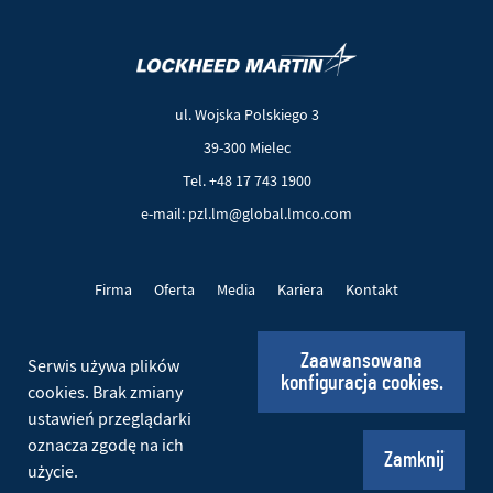
(Nowe
(Link
okno)
do
innej
ul. Wojska Polskiego 3
strony)
39-300 Mielec
Tel. +48 17 743 1900
e-mail: pzl.lm@global.lmco.com
Firma
Oferta
Media
Kariera
Kontakt
Projekty UE
Pliki cookie
Polityka prywatności
Zaawansowana
Serwis używa plików
konfiguracja cookies.
Social
cookies. Brak zmiany
ustawień przeglądarki
oznacza zgodę na ich
© 2026 PZL Mielec. Wszelkie prawa zastrzeżone.
Zamknij
użycie.
Realizacja:
Ideo
(Nowe
(Link