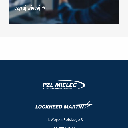
czytaj więcej
(Nowe
(Link
okno)
do
innej
ul. Wojska Polskiego 3
strony)