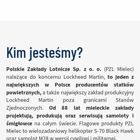
PZL
Mielec
Kim jesteśmy?
Kim jesteśmy?
Polskie Zakłady Lotnicze Sp. z o. o.
(PZL Mielec)
to jeden z
należące do koncernu Lockheed Martin,
największych w Polsce producentów statków
powietrznych,
a także największy zakład produkcyjny
Lockheed Martin poza granicami Stanów
Od 88 lat mieleckie zakłady
Zjednoczonych.
projektują, produkują oraz serwisują samoloty i
śmigłowce
na całym świecie. Flagowe produkty PZL
Mielec to wielozadaniowy helikopter S-70 Black Hawk
oraz samolot M28 w wersji cywilnej i militarnej.