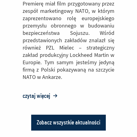
Premierę miał film przygotowany przez
zespół marketingowy NATO, w którym
zaprezentowano rolę europejskiego
przemysłu obronnego w budowaniu
bezpieczeństwa Sojuszu. Wśród
przedstawionych zakładów znalazł się
również PZL Mielec – strategiczny
zakład produkcyjny Lockheed Martin w
Europie. Tym samym jesteśmy jedyną
firmą z Polski pokazywaną na szczycie
NATO w Ankarze.
czytaj więcej
o:
Film
NATO
Zobacz wszystkie aktualności
o:
z
Aktualności
udziałem