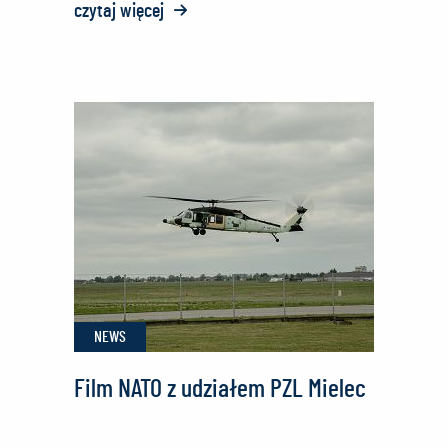
czytaj więcej
o:
Wizyta
Ambasadora
Filipin
NEWS
Film NATO z udziałem PZL Mielec