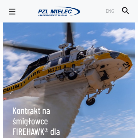
ENG
Men
Strona
Główna
-
PZL
Mielec
Kontrakt na
śmigłowce
FIREHAWK® dla