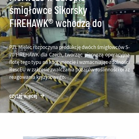
śmigłowce Sikorsky
FIREHAWK® wchodzą do
produkcji w Polsce
PZL Mielec rozpoczyna produkcję dwóch śmigłowców S-
70 FIREHAWK dla Czech, tworząc pierwszą operacyjną
flotę tego typu na kontynencie i wzmacniając zdolności
RescEU w zakresie zwalczania pożarów roślinności oraz
reagowania kryzysowego.
czytaj więcej
o:
Pierwsze
w
Europie
śmigłowce