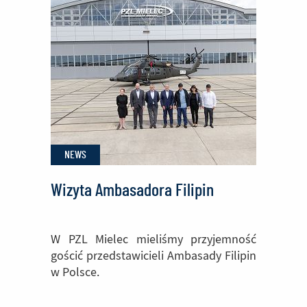
Sikorsky
FIREHAWK®
wchodzą
do
produkcji
w
Polsce
NEWS
Wizyta Ambasadora Filipin
W PZL Mielec mieliśmy przyjemność
gościć przedstawicieli Ambasady Filipin
w Polsce.