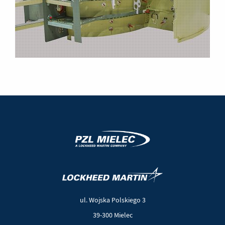
(Nowe
(Link
okno)
do
innej
ul. Wojska Polskiego 3
strony)
39-300 Mielec