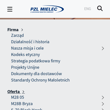
ENG
Men
Oferta
-
Firma
PZL
Pokaż submenu
Zarząd
Działalność i historia
Mielec
Oferta
Nasza misja i cele
Kodeks etyczny
Strategia podatkowa firmy
Zapoznaj się z naszymi produktami
Projekty Unijne
Dokumenty dla dostawców
Standardy Ochrony Małoletnich
Oferta
Pokaż submenu
M28 05
M28B Bryza
Strona główna
Oferta