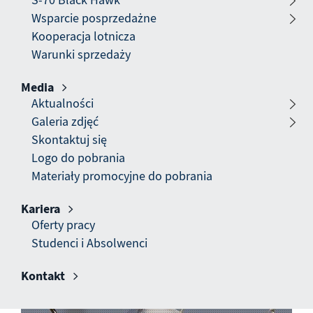
S-70 Black Hawk
Oferta_bloczki_nowe
Wsparcie posprzedażne
Kooperacja lotnicza
Warunki sprzedaży
Media
Pokaż submenu
Aktualności
ŚMIGŁOWIEC S-70 BLACK HAWK
Galeria zdjęć
Skontaktuj się
Logo do pobrania
Materiały promocyjne do pobrania
Kariera
Pokaż submenu
Oferty pracy
Studenci i Absolwenci
Kontakt