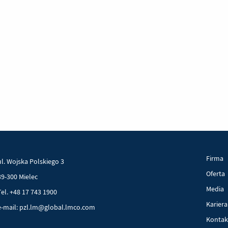
Firma
ul. Wojska Polskiego 3
Oferta
39-300 Mielec
Media
Tel. +48 17 743 1900
Kariera
e-mail: pzl.lm@global.lmco.com
Kontak