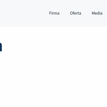
Firma
Oferta
Media
Pokaż submenu
Pokaż submenu
Pokaż subm
a