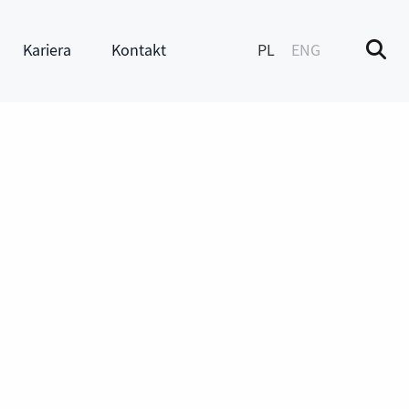
Kariera
Kontakt
PL
ENG
M
enu
Pokaż submenu