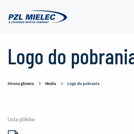
Logo
Logo do pobrani
do
pobrania
Strona główna
Media
Logo do pobrania
-
PZL
Lista plików