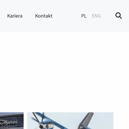
Kariera
Kontakt
PL
ENG
M
enu
Pokaż submenu