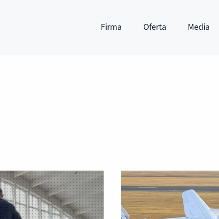
Firma
Oferta
Media
Pokaż submenu
Pokaż submenu
Pokaż subm
a