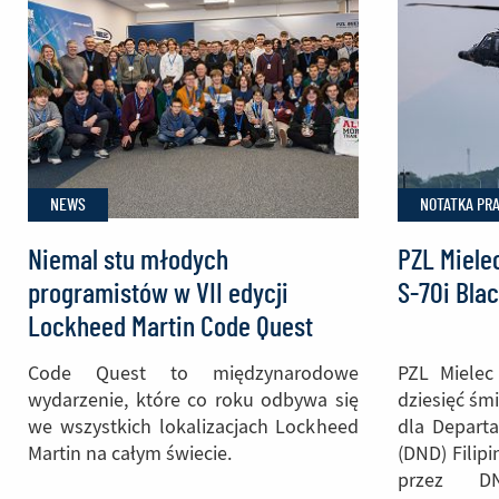
produkcję
700.
kabiny
do
śmigłowca
Black
Hawk
NEWS
NOTATKA PR
Niemal stu młodych
PZL Miele
programistów w VII edycji
S-70i Blac
Lockheed Martin Code Quest
Code Quest to międzynarodowe
PZL Mielec
wydarzenie, które co roku odbywa się
dziesięć śm
we wszystkich lokalizacjach Lockheed
dla Depart
Martin na całym świecie.
(DND) Fili
przez DN