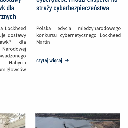
k dla
straży cyberbezpieczeństwa
trznych
ca Lockheed
Polska edycja międzynarodowego
uje dostawy
konkursu cybernetycznego Lockheed
awk® dla
Martin
Narodowej
rowadzonego
czytaj więcej
o:
 Nabycia
głowców
CyberQuest:
Młodzi
eksperci
na
straży
cyberbezpieczeństwa