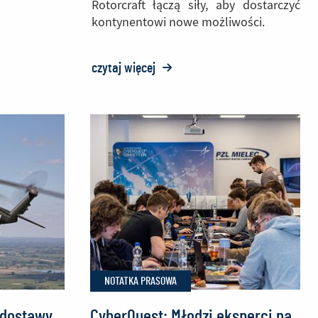
Rotorcraft łączą siły, aby dostarczyć
kontynentowi nowe możliwości.
czytaj więcej
o:
Śmigłowce
FIREHAWK®
wzmocnią
europejskie
działania
przeciwpożarowe
NOTATKA PRASOWA
 dostawy
CyberQuest: Młodzi eksperci na