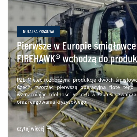
NOTATKA PRASOWA
Pierwsze w Europie śmigłowce
FIREHAWK® wchodzą do produkc
PZL Mielec rozpoczyna produkcję dwóch śmigłow
Czech, tworząc pierwszą operacyjną flotę tego
wzmacniając zdolności RescEU w zakresie zwalcza
oraz reagowania kryzysowego.
czytaj więcej
o: