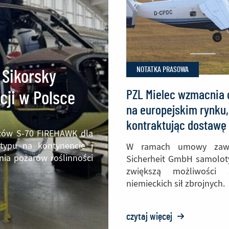
NOTATKA PRASOWA
 Sikorsky
PZL Mielec wzmacnia
ji w Polsce
na europejskim rynku,
kontraktując dostawę
ców S-70 FIREHAWK dla
samolotów M28 do Ni
 typu na kontynencie i
W ramach umowy zawa
nia pożarów roślinności
Sicherheit GmbH samolot
zwiększą możliwości s
niemieckich sił zbrojnych.
czytaj więcej
o: