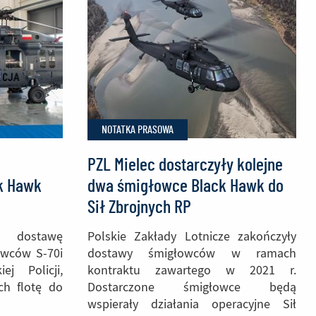
NOTATKA PRASOWA
PZL Mielec dostarczyły kolejne
k Hawk
dwa śmigłowce Black Hawk do
Sił Zbrojnych RP
ł dostawę
Polskie Zakłady Lotnicze zakończyły
owców S-70i
dostawy śmigłowców w ramach
j Policji,
kontraktu zawartego w 2021 r.
ch flotę do
Dostarczone śmigłowce będą
wspierały działania operacyjne Sił