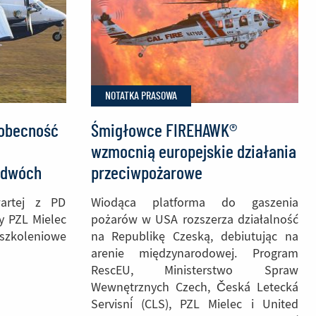
NOTATKA PRASOWA
 obecność
Śmigłowce FIREHAWK®
wzmocnią europejskie działania
 dwóch
przeciwpożarowe
emiec
rtej z PD
Wiodąca platforma do gaszenia
y PZL Mielec
pożarów w USA rozszerza działalność
zkoleniowe
na Republikę Czeską, debiutując na
arenie międzynarodowej. Program
RescEU, Ministerstwo Spraw
Wewnętrznych Czech, Česká Letecká
Servisní (CLS), PZL Mielec i United