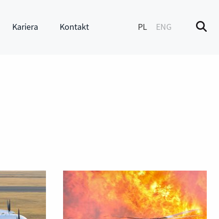
Kariera
Kontakt
PL
ENG
M
enu
Pokaż submenu