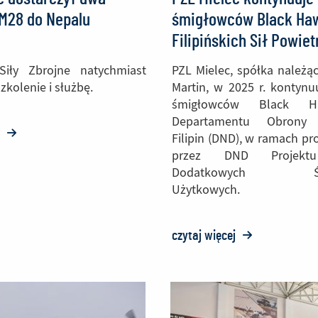
M28 do Nepalu
śmigłowców Black Haw
Filipińskich Sił Powie
Siły Zbrojne natychmiast
PZL Mielec, spółka należą
zkolenie i służbę.
Martin, w 2025 r. kontynu
śmigłowców Black H
Departamentu Obrony 
j
o:
Filipin (DND), w ramach p
PZL
przez DND Projektu
Dodatkowych Śmi
Mielec
Użytkowych.
dostarczył
dwa
czytaj więcej
o:
samoloty
PZL
M28
Mielec
do
kontynuuje
Nepalu