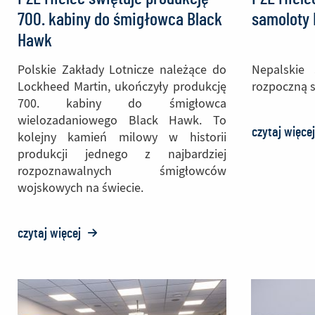
700. kabiny do śmigłowca Black
samoloty 
Hawk
Polskie Zakłady Lotnicze należące do
Nepalskie 
Lockheed Martin, ukończyły produkcję
rozpoczną s
700. kabiny do śmigłowca
wielozadaniowego Black Hawk. To
czytaj więce
kolejny kamień milowy w historii
produkcji jednego z najbardziej
rozpoznawalnych śmigłowców
wojskowych na świecie.
czytaj więcej
o:
PZL
Mielec
świętuje