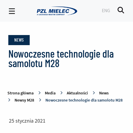
ENG
Men
Newsy
M28
NEWS
-
PZL
Nowoczesne technologie dla
Mielec
samolotu M28
Strona główna
Media
Aktualności
News
Newsy M28
Nowoczesne technologie dla samolotu M28
25 stycznia 2021