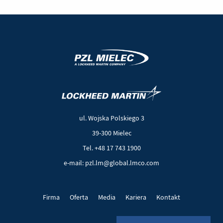
(Nowe
(Link
okno)
do
innej
ul. Wojska Polskiego 3
strony)
39-300 Mielec
Tel. +48 17 743 1900
e-mail: pzl.lm@global.lmco.com
Firma
Oferta
Media
Kariera
Kontakt
Projekty UE
Pliki cookie
Polityka prywatności