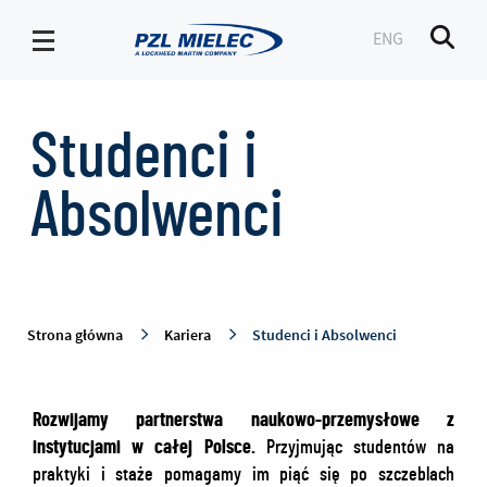
ENG
Men
Studenci
i
Studenci i
Absolwenci
-
Absolwenci
PZL
Mielec
Strona główna
Kariera
Studenci i Absolwenci
Rozwijamy partnerstwa naukowo-przemysłowe z
instytucjami w całej Polsce.
Przyjmując studentów na
praktyki i staże pomagamy im piąć się po szczeblach