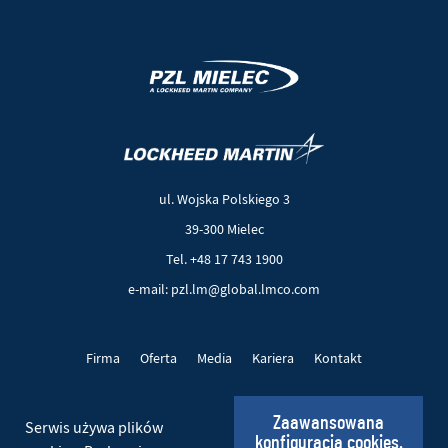
(Nowe
(Link
okno)
do
innej
ul. Wojska Polskiego 3
strony)
39-300 Mielec
Tel. +48 17 743 1900
e-mail: pzl.lm@global.lmco.com
Firma
Oferta
Media
Kariera
Kontakt
Projekty UE
Pliki cookie
Polityka prywatności
Zaawansowana
Serwis używa plików
konfiguracja cookies.