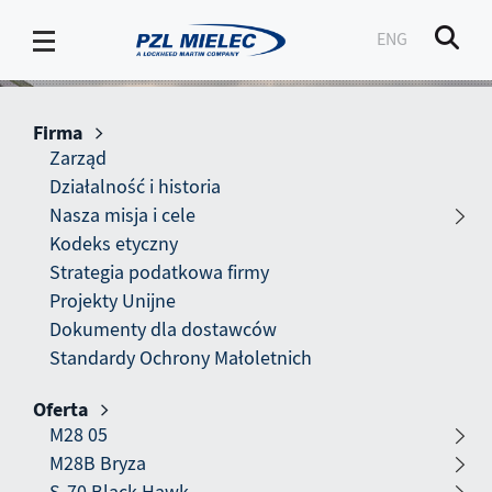
ENG
Men
Kontakt
-
Firma
PZL
Pokaż submenu
Zarząd
Działalność i historia
Mielec
Kontakt
Nasza misja i cele
Kodeks etyczny
Strategia podatkowa firmy
Projekty Unijne
Dokumenty dla dostawców
Standardy Ochrony Małoletnich
Oferta
Pokaż submenu
M28 05
M28B Bryza
Strona główna
Kontakt