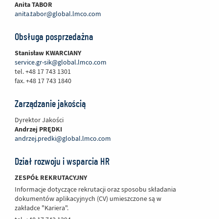
Anita TABOR
anita.tabor@global.lmco.com
Obsługa posprzedażna
Stanisław KWARCIANY
service.gr-sik@global.lmco.com
tel. +48 17 743 1301
fax. +48 17 743 1840
Zarządzanie jakością
Dyrektor Jakości
Andrzej PRĘDKI
andrzej.predki@global.lmco.com
Dział rozwoju i wsparcia HR
ZESPÓŁ REKRUTACYJNY
Informacje dotyczące rekrutacji oraz sposobu składania
dokumentów aplikacyjnych (CV) umieszczone są w
zakładce "Kariera".