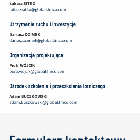
Łukasz SITKO
lukasz.sitko@global.lmco.com
Utrzymanie ruchu i inwestycje
Dariusz OZIMEK
dariusz.ozimek@global.lmco.com
Organizacja projektująca
Piotr WÓJCIK
piotr.wojcik@global.lmco.com
Ośrodek szkolenia i przeszkolenia lotniczego
Adam BUCZKOWSKI
adam.buczkowski@global.lmco.com
Formularz kontaktowy