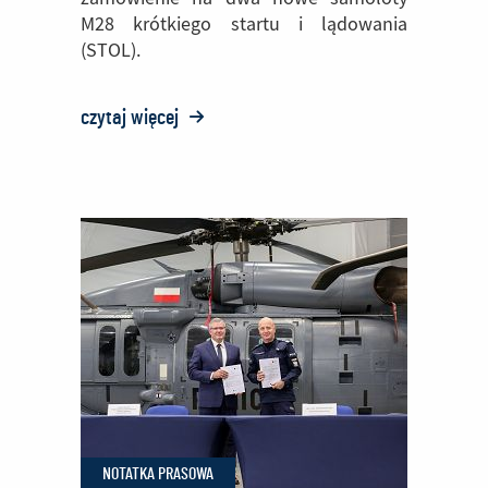
M28 krótkiego startu i lądowania
(STOL).
czytaj więcej
o:
PZL
Mielec
dostarczy
dwa
samoloty
M28
do
Nepalu
NOTATKA PRASOWA