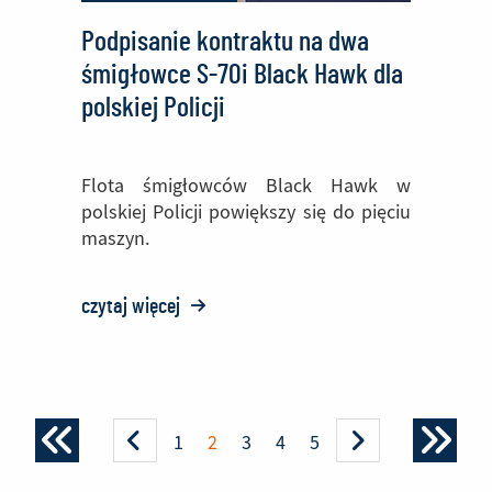
Podpisanie kontraktu na dwa
śmigłowce S-70i Black Hawk dla
polskiej Policji
Flota śmigłowców Black Hawk w
polskiej Policji powiększy się do pięciu
maszyn.
czytaj więcej
o:
Podpisanie
kontraktu
na
dwa
1
2
3
4
5
śmigłowce