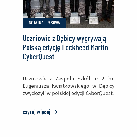
F-
16
NOTATKA PRASOWA
Block
70
Uczniowie z Dębicy wygrywają
Polską edycję Lockheed Martin
CyberQuest
Uczniowie z Zespołu Szkół nr 2 im.
Eugeniusza Kwiatkowskiego w Dębicy
zwyciężyli w polskiej edycji CyberQuest.
czytaj więcej
o:
Uczniowie
z