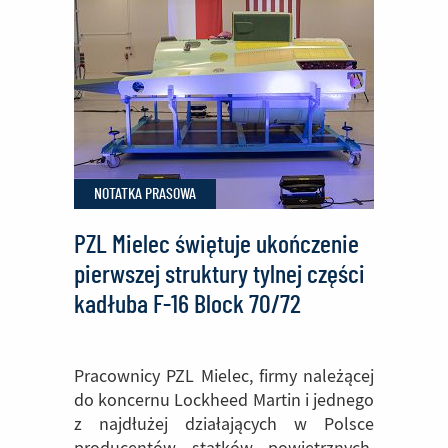
Rumunii
pierwsze
śmigłowce
Sikorsky
S-
70
NOTATKA PRASOWA
Black
Hawk
PZL Mielec świętuje ukończenie
pierwszej struktury tylnej części
kadłuba F-16 Block 70/72
Pracownicy PZL Mielec, firmy należącej
do koncernu Lockheed Martin i jednego
z najdłużej działających w Polsce