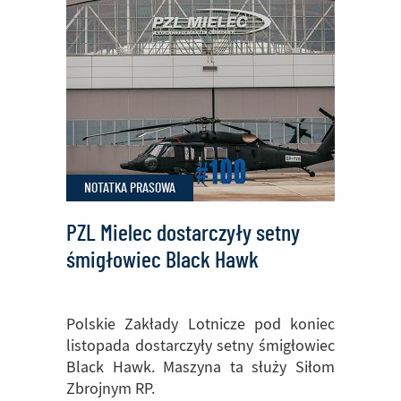
dostawę
dodatkowego
śmigłowca
do
Rumunii
NOTATKA PRASOWA
PZL Mielec dostarczyły setny
śmigłowiec Black Hawk
Polskie Zakłady Lotnicze pod koniec
listopada dostarczyły setny śmigłowiec
Black Hawk. Maszyna ta służy Siłom
Zbrojnym RP.