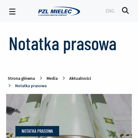
ENG
Men
Notatka
prasowa
Notatka prasowa
-
PZL
Mielec
Strona główna
Media
Aktualności
Notatka prasowa
NOTATKA PRASOWA