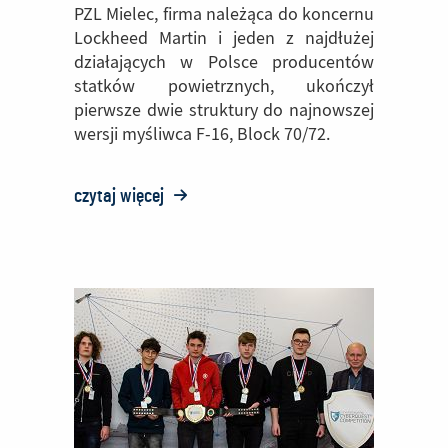
PZL Mielec, firma należąca do koncernu
Lockheed Martin i jeden z najdłużej
działających w Polsce producentów
statków powietrznych, ukończył
pierwsze dwie struktury do najnowszej
wersji myśliwca F-16, Block 70/72.
czytaj więcej
o:
PZL
Mielec
wyprodukował
i
dostarczył
pierwsze
struktury
do