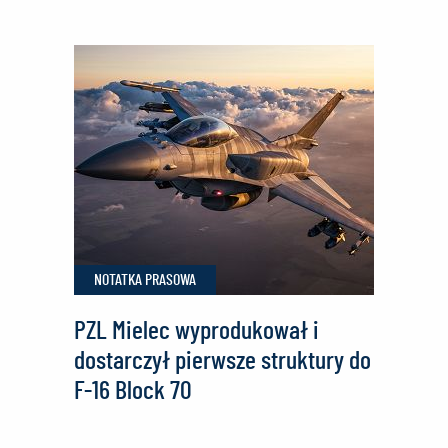
z
Tarnowa
i
Dębicy
zwyciężyli
w
konkursie
programowania
Lockheed
NOTATKA PRASOWA
Martin
Code
PZL Mielec wyprodukował i
Quest
dostarczył pierwsze struktury do
F-16 Block 70