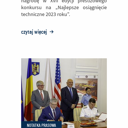
nagrodę w XVII edycji prestiżowego
konkursu na „Najlepsze osiągnięcie
techniczne 2023 roku”.
czytaj więcej
o:
PZL
Mielec
zdobywa
pierwszą
nagrodę
w
ogólnopolskim
konkursie
NOTATKA PRASOWA