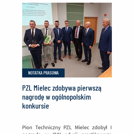
z
kadłubem
tylnym
wyprodukowanym
w
PZL
Mielec
NOTATKA PRASOWA
PZL Mielec zdobywa pierwszą
nagrodę w ogólnopolskim
konkursie
Pion Techniczny PZL Mielec zdobył I