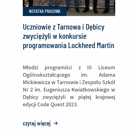
F-
NOTATKA PRASOWA
16
Block
Uczniowie z Tarnowa i Dębicy
70/72
zwyciężyli w konkursie
programowania Lockheed Martin
Code Quest
Młodzi programiści z III Liceum
Ogólnokształcącego im. Adama
Mickiewicza w Tarnowie i Zespołu Szkół
Nr 2 im. Eugeniusza Kwiatkowskiego w
Dębicy zwyciężyli w piątej krajowej
edycji Code Quest 2023.
czytaj więcej
o:
Uczniowie