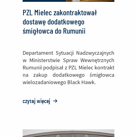
PZL Mielec zakontraktował
dostawę dodatkowego
śmigłowca do Rumunii
Departament Sytuacji Nadzwyczajnych
w Ministerstwie Spraw Wewnętrznych
Rumunii podpisał z PZL Mielec kontrakt
na zakup dodatkowego śmigłowca
wielozadaniowego Black Hawk.
czytaj więcej
o:
PZL
Mielec
zakontraktował