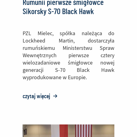
Rumunii pierwsze śmigłowce
Sikorsky S-70 Black Hawk
PZL Mielec, spółka należąca do
Lockheed Martin, dostarczyła
rumuńskiemu Ministerstwu Spraw
Wewnętrznych pierwsze cztery
wielozadaniowe śmigłowce nowej
generacji S-70 Black Hawk
wyprodukowane w Europie.
czytaj więcej
o:
PZL
Mielec
dostarczył
do