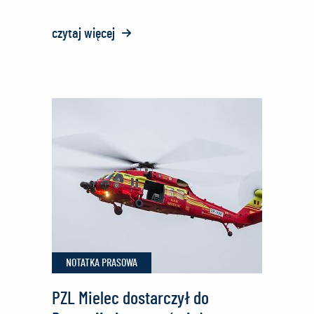
czytaj więcej
o:
PZL
Mielec
dostarczyły
setny
śmigłowiec
Black
Hawk
NOTATKA PRASOWA
PZL Mielec dostarczył do