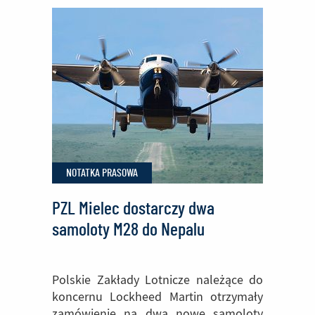
Dębicy
wygrywają
Polską
edycję
Lockheed
Martin
CyberQuest
NOTATKA PRASOWA
PZL Mielec dostarczy dwa
samoloty M28 do Nepalu
Polskie Zakłady Lotnicze należące do
koncernu Lockheed Martin otrzymały
zamówienie na dwa nowe samoloty