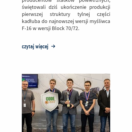
producentów statków powietrznych,
świętowali dziś ukończenie produkcji
pierwszej struktury tylnej części
kadłuba do najnowszej wersji myśliwca
F-16 w wersji Block 70/72.
czytaj więcej
o:
PZL
Mielec
świętuje
ukończenie
pierwszej
struktury
tylnej
części
kadłuba