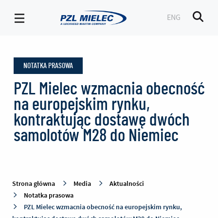
ENG
Men
Notatka
prasowa
NOTATKA PRASOWA
-
PZL
PZL Mielec wzmacnia obecność
Mielec
na europejskim rynku,
kontraktując dostawę dwóch
samolotów M28 do Niemiec
Strona główna
Media
Aktualności
Notatka prasowa
PZL Mielec wzmacnia obecność na europejskim rynku,