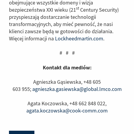
obejmujące wszystkie domeny i wizja
st
bezpieczeństwa XXI wieku (21
Century Security)
przyspieszają dostarczanie technologii
transformacyjnych, aby mieć pewność, że nasi
klienci zawsze będą w gotowości do działania.
Więcej informacji na
Lockheedmartin.com
(Link
.
do
# # #
innej
strony)
Kontakt dla mediów:
Agnieszka Gąsiewska, +48 605
603 955;
agnieszka.gasiewska@global.lmco.com
Agata Koczowska, +48 662 848 022,
agata.koczowska@cook-comm.com