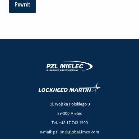
Powrót
(Nowe
(Link
okno)
do
innej
ul. Wojska Polskiego 3
strony)
39-300 Mielec
Tel. +48 17 743 1900
e-mail: pzl.lm@global.lmco.com