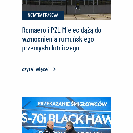
Zbrojnych
NOTATKA PRASOWA
Romaero i PZL Mielec dążą do
wzmocnienia rumuńskiego
przemysłu lotniczego
czytaj więcej
o:
Romaero
i
PZL
Mielec
dążą
do
wzmocnienia