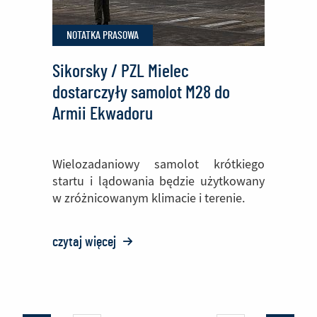
Mielec
NOTATKA PRASOWA
Sikorsky / PZL Mielec
dostarczyły samolot M28 do
Armii Ekwadoru
Wielozadaniowy samolot krótkiego
startu i lądowania będzie użytkowany
w zróżnicowanym klimacie i terenie.
czytaj więcej
o:
Sikorsky
/
PZL