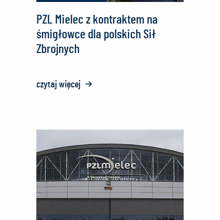
Mielec
PZL Mielec z kontraktem na
śmigłowce dla polskich Sił
Zbrojnych
czytaj więcej
o:
PZL
Mielec
z
kontraktem
na
śmigłowce
dla
polskich
Sił