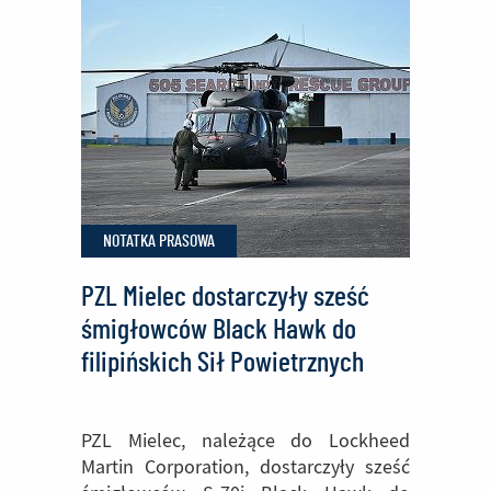
statków
powietrznych
dla
PZL
Mielec
NOTATKA PRASOWA
PZL Mielec dostarczyły sześć
śmigłowców Black Hawk do
filipińskich Sił Powietrznych
PZL Mielec, należące do Lockheed
Martin Corporation, dostarczyły sześć