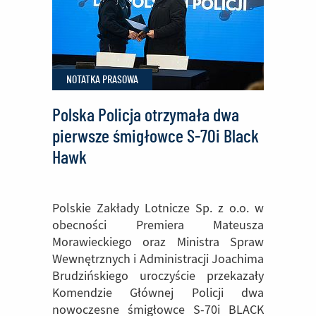
rumuńskiego
przemysłu
lotniczego
NOTATKA PRASOWA
Polska Policja otrzymała dwa
pierwsze śmigłowce S-70i Black
Hawk
Polskie Zakłady Lotnicze Sp. z o.o. w
obecności Premiera Mateusza
Morawieckiego oraz Ministra Spraw
Wewnętrznych i Administracji Joachima
Brudzińskiego uroczyście przekazały
Komendzie Głównej Policji dwa
nowoczesne śmigłowce S-70i BLACK