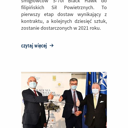
śmigłowców S-70i Black Hawk do
filipińskich Sił Powietrznych. To
pierwszy etap dostaw wynikający z
kontraktu, a kolejnych dziesięć sztuk,
zostanie dostarczonych w 2021 roku.
czytaj więcej
o:
PZL
Mielec
dostarczyły
sześć
śmigłowców
Black
Hawk
do
filipińskich