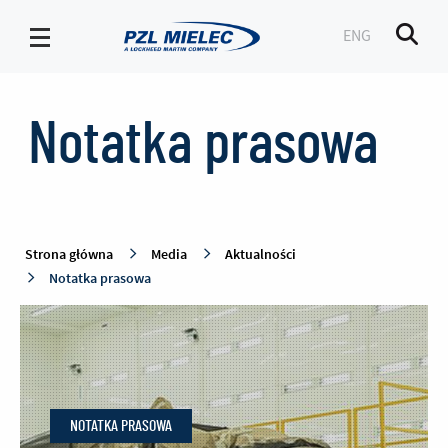
ENG
Men
Notatka
prasowa
Notatka prasowa
-
PZL
Mielec
Strona główna
Media
Aktualności
Notatka prasowa
NOTATKA PRASOWA