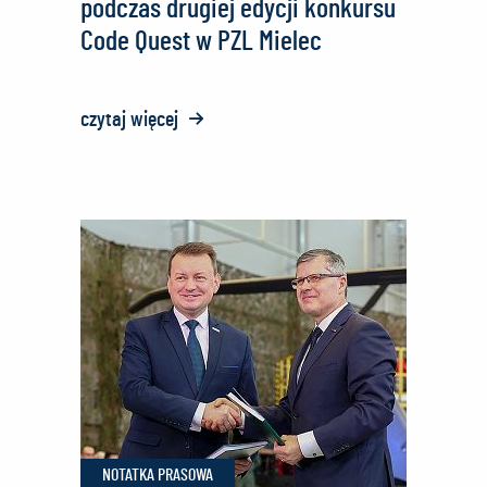
podczas drugiej edycji konkursu
Code Quest w PZL Mielec
czytaj więcej
o:
Młodzi
programiści
rywalizowali
podczas
drugiej
edycji
konkursu
Code
Quest
w
NOTATKA PRASOWA
PZL