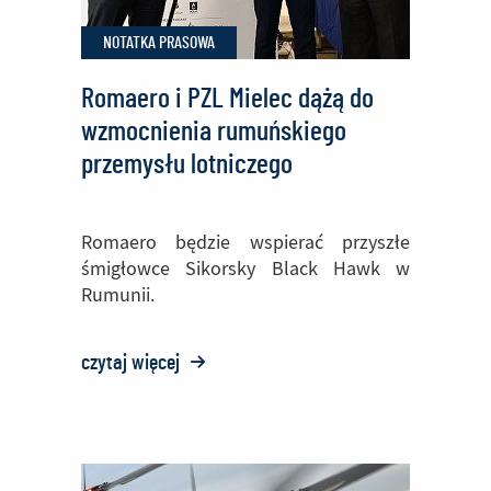
Sił
NOTATKA PRASOWA
Powietrznych
Romaero i PZL Mielec dążą do
wzmocnienia rumuńskiego
przemysłu lotniczego
Romaero będzie wspierać przyszłe
śmigłowce Sikorsky Black Hawk w
Rumunii.
czytaj więcej
o:
Romaero
i
PZL