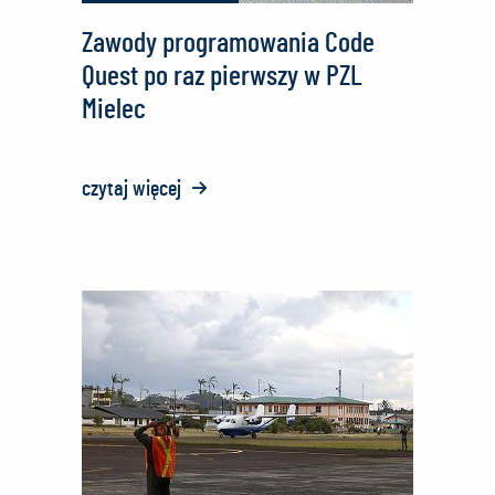
Zawody programowania Code
Quest po raz pierwszy w PZL
Mielec
czytaj więcej
o:
Zawody
programowania
Code
Quest
po
raz
pierwszy
w
PZL