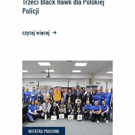
Trzeci Black Hawk dla Polskiej
Policji
czytaj więcej
o:
Trzeci
Black
Hawk
dla
Polskiej
Policji
NOTATKA PRASOWA