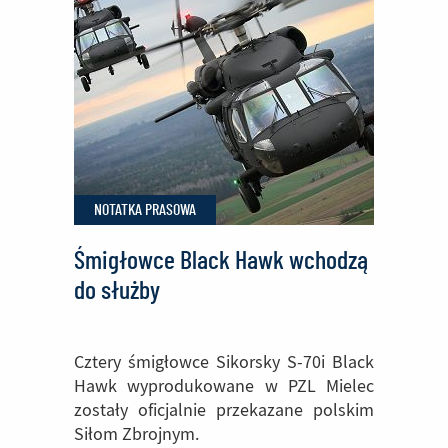
Mielec
dążą
do
wzmocnienia
rumuńskiego
przemysłu
lotniczego
NOTATKA PRASOWA
Śmigłowce Black Hawk wchodzą
do służby
Cztery śmigłowce Sikorsky S-70i Black
Hawk wyprodukowane w PZL Mielec
zostały oficjalnie przekazane polskim
Siłom Zbrojnym.