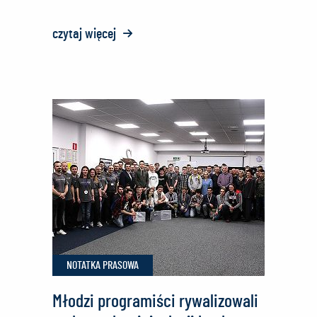
czytaj więcej
o:
Śmigłowce
Black
Hawk
wchodzą
do
służby
NOTATKA PRASOWA
Młodzi programiści rywalizowali