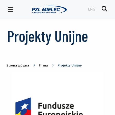
ENG
Men
Projekty
Unijne
Projekty Unijne
-
PZL
Mielec
Strona główna
Firma
Projekty Unijne