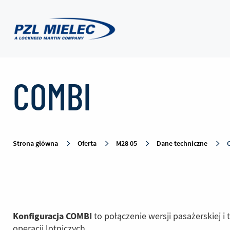
COMBI
COMBI
-
PZL
Strona główna
Oferta
M28 05
Dane techniczne
Mielec
Konfiguracja COMBI
to połączenie wersji pasażerskiej i
operacji lotniczych.