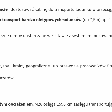
ncie
i dostosować kabinę do transportu ładunku w przeciąg
a transport bardzo nietypowych ładunków
(do 7,5m) np. ś
rzne rampy dostarczane w zestawie z systemem mocowania 
wyspy i krainy geograficzne lub przewozie pracowników f
sażerów,
.
użym obciążeniem
. M28 osiąga 1596 km zasięgu transportu