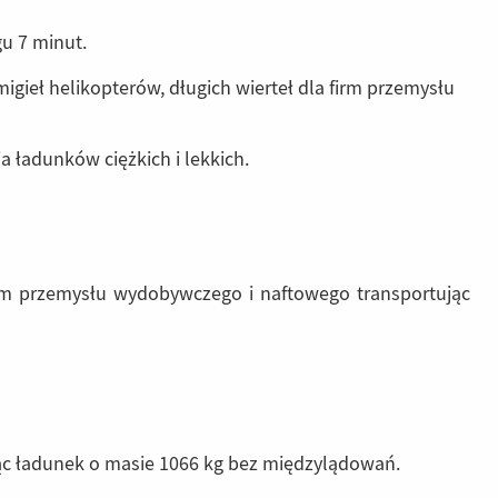
u 7 minut.
migieł helikopterów, długich wierteł dla firm przemysłu
ładunków ciężkich i lekkich.
irm przemysłu wydobywczego i naftowego transportując
jąc ładunek o masie 1066 kg bez międzylądowań.