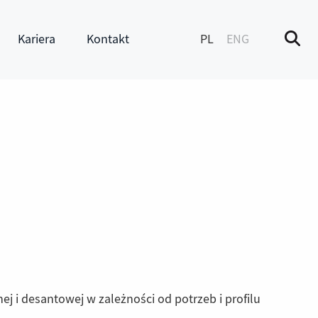
Kariera
Kontakt
PL
ENG
M
enu
Pokaż submenu
ej i desantowej w zależności od potrzeb i profilu