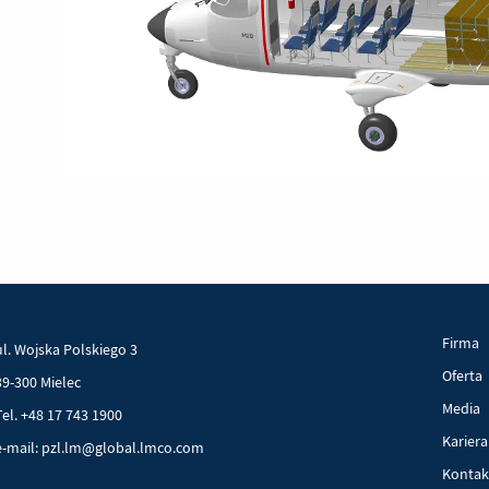
Firma
ul. Wojska Polskiego 3
Oferta
39-300 Mielec
Media
Tel. +48 17 743 1900
Kariera
e-mail: pzl.lm@global.lmco.com
Kontak