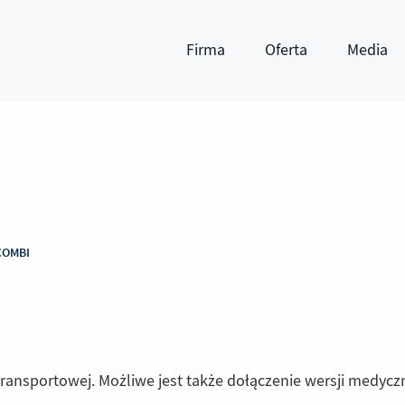
Firma
Oferta
Media
Pokaż submenu
Pokaż submenu
Pokaż subm
COMBI
 transportowej. Możliwe jest także dołączenie wersji medyczn