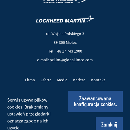
(Nowe
(Link
okno)
do
innej
ul. Wojska Polskiego 3
strony)
39-300 Mielec
Tel. +48 17 743 1900
e-mail: pzl.lm@global.lmco.com
Firma
Oferta
Media
Kariera
Kontakt
Projekty UE
Pliki cookie
Polityka prywatności
Zaawansowana
Serwis używa plików
konfiguracja cookies.
Social
cookies. Brak zmiany
ustawień przeglądarki
oznacza zgodę na ich
© 2026 PZL Mielec. Wszelkie prawa zastrzeżone.
Zamknij
użycie.
Realizacja:
Ideo
(Nowe
(Link