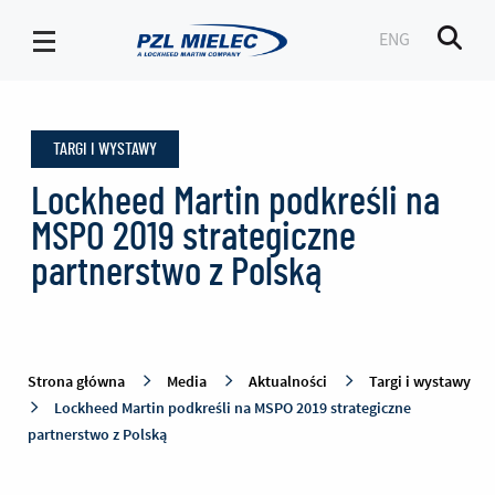
ENG
Men
Targi
i
TARGI I WYSTAWY
wystawy
-
Lockheed Martin podkreśli na
PZL
MSPO 2019 strategiczne
Mielec
partnerstwo z Polską
Strona główna
Media
Aktualności
Targi i wystawy
Lockheed Martin podkreśli na MSPO 2019 strategiczne
partnerstwo z Polską