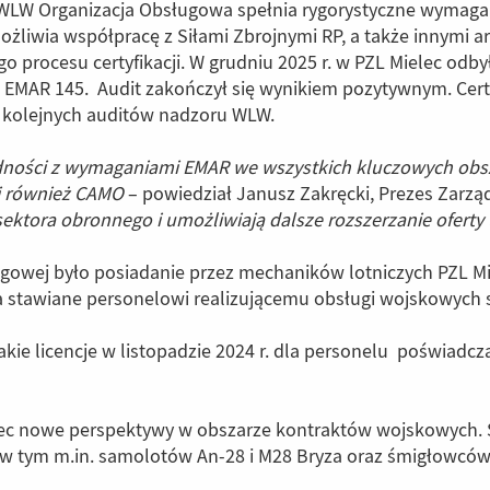
z WLW Organizacja Obsługowa spełnia rygorystyczne wymagan
ożliwia współpracę z Siłami Zbrojnymi RP, a także innymi 
 procesu certyfikacji. W grudniu 2025 r. w PZL Mielec odb
EMAR 145. Audit zakończył się wynikiem pozytywnym. Certy
 kolejnych auditów nadzoru WLW.
ości z wymaganiami EMAR we wszystkich kluczowych obszara
ci również CAMO
– powiedział Janusz Zakręcki, Prezes Zarzą
sektora obronnego i umożliwiają dalsze rozszerzanie ofert
gowej było posiadanie przez mechaników lotniczych PZL Mi
stawiane personelowi realizującemu obsługi wojskowych 
akie licencje w listopadzie 2024 r. dla personelu poświadcz
lec nowe perspektywy w obszarze kontraktów wojskowych. S
 w tym m.in. samolotów An-28 i M28 Bryza oraz śmigłowców