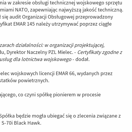
ia w zakresie obsługi technicznej wojskowego sprzętu
armiami NATO, zapewniając najwyższą jakość techniczną.
ył się audit Organizacji Obsługowej przeprowadzony
fikat EMAR 145 należy utrzymywać poprzez ciągłe
ch działalności: w organizacji projektującej,
du, Dyrektor Naczelny PZL Mielec. -
Certyfikaty zgodne z
y usług dla lotnictwa wojskowego
- dodał.
elec wojskowych licencji EMAR 66, wydanych przez
statków powietrznych.
ającego, co czyni spółkę pionierem w procesie
półka będzie mogła ubiegać się o zlecenia związane z
 S-70i Black Hawk.