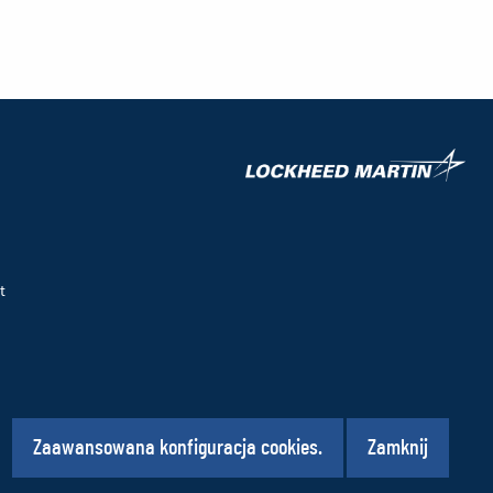
(No
(Lin
okn
do
inne
stro
t
Social
Zaawansowana konfiguracja cookies.
Zamknij