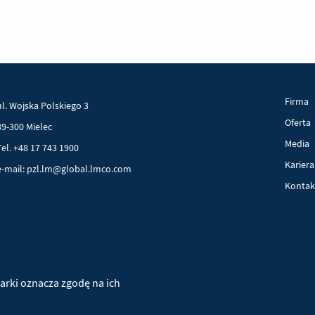
Firma
ul. Wojska Polskiego 3
Oferta
39-300 Mielec
Media
Tel. +48 17 743 1900
Kariera
e-mail: pzl.lm@global.lmco.com
Kontak
Projekty UE
Pliki cookie
Polityka prywatności
arki oznacza zgodę na ich