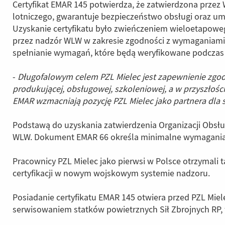
Certyfikat EMAR 145 potwierdza, że zatwierdzona prze
lotniczego, gwarantuje bezpieczeństwo obsługi oraz um
Uzyskanie certyfikatu było zwieńczeniem wieloetapowego
przez nadzór WLW w zakresie zgodności z wymaganiami 
spełnianie wymagań, które będą weryfikowane podczas
-
Długofalowym celem PZL Mielec jest zapewnienie zgodn
produkującej, obsługowej, szkoleniowej, a w przyszłoś
EMAR wzmacniają pozycję PZL Mielec jako partnera dla 
Podstawą do uzyskania zatwierdzenia Organizacji Obsłu
WLW. Dokument EMAR 66 określa minimalne wymagania 
Pracownicy PZL Mielec jako pierwsi w Polsce otrzymali t
certyfikacji w nowym wojskowym systemie nadzoru.
Posiadanie certyfikatu EMAR 145 otwiera przed PZL Mie
serwisowaniem statków powietrznych Sił Zbrojnych RP,