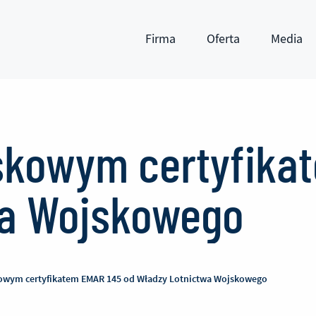
Firma
Oferta
Media
Pokaż submenu
Pokaż submenu
Pokaż subm
jskowym certyfika
wa Wojskowego
kowym certyfikatem EMAR 145 od Władzy Lotnictwa Wojskowego