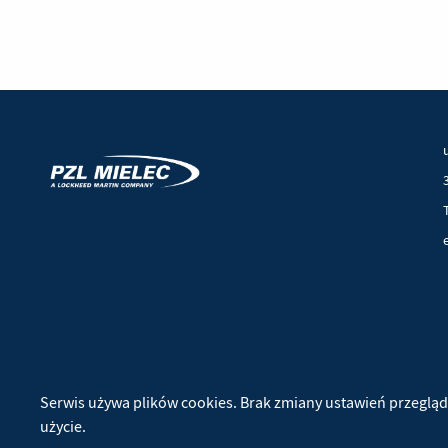
© 2026 PZL Mielec. Wszelkie prawa zastrzeżone.
Realizacja:
Ideo
(Nowe
(Link
Serwis używa plików cookies. Brak zmiany ustawień przegląd
okno)
do
użycie.
innej