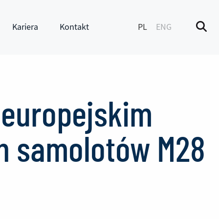
Kariera
Kontakt
PL
ENG
M
enu
Pokaż submenu
 europejskim
ch samolotów M28