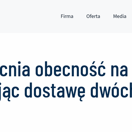
Firma
Oferta
Media
Pokaż submenu
Pokaż submenu
Pokaż subm
cnia obecność na
ując dostawę dwó