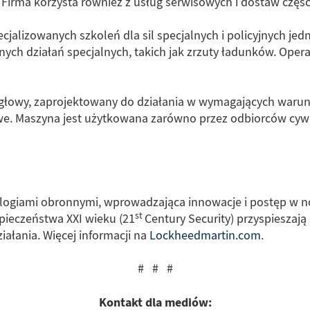
. Firma korzysta również z usług serwisowych i dostaw częś
ecjalizowanych szkoleń dla sil specjalnych i policyjnych je
ch działań specjalnych, takich jak zrzuty ładunków. Opera
głowy, zaprojektowany do działania w wymagających warun
 Maszyna jest użytkowana zarówno przez odbiorców cywiln
nologiami obronnymi, wprowadzająca innowacje i postęp w 
st
zpieczeństwa XXI wieku (21
Century Security) przyspieszają
iałania. Więcej informacji na
Lockheedmartin.com
(Link
.
do
# # #
innej
strony)
Kontakt dla mediów: