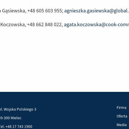
 Gąsiewska, +48 605 603 955;
agnieszka.gasiewska@global
 Koczowska, +48 662 848 022,
agata.koczowska@cook-com
Firma
ul. Wojska Polskiego 3
Oferta
39-300 Mielec
Media
Tel. +48 17 743 1900