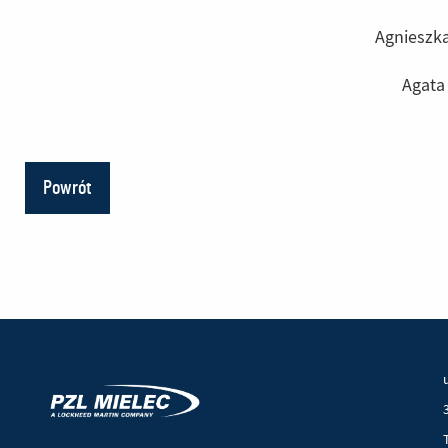
Agnieszka
Agata
Powrót