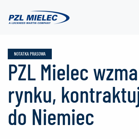
Aktualności
-
NOTATKA PRASOWA
PZL Mielec wzma
PZL
rynku, kontrakt
Mielec
do Niemiec