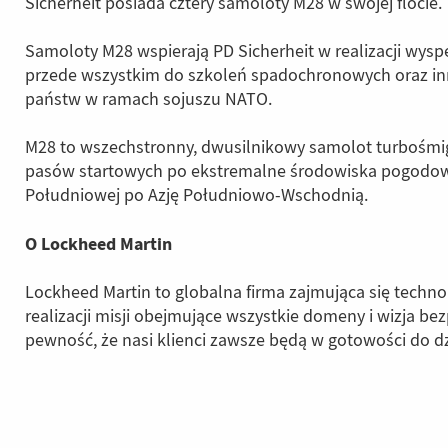
Sicherheit posiada cztery samoloty M28 w swojej flocie
Samoloty M28 wspierają PD Sicherheit w realizacji wysp
przede wszystkim do szkoleń spadochronowych oraz inny
państw w ramach sojuszu NATO.
M28 to wszechstronny, dwusilnikowy samolot turbośmi
pasów startowych po ekstremalne środowiska pogodowe.
Południowej po Azję Południowo-Wschodnią.
O Lockheed Martin
Lockheed Martin to globalna firma zajmująca się tech
realizacji misji obejmujące wszystkie domeny i wizja be
pewność, że nasi klienci zawsze będą w gotowości do dz