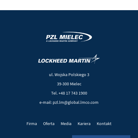
(Nowe
(Link
okno)
do
innej
ul. Wojska Polskiego 3
strony)
39-300 Mielec
Tel. +48 17 743 1900
e-mail: pzl.lm@global.lmco.com
Firma
Oferta
Media
Kariera
Kontakt
Projekty UE
Pliki cookie
Polityka prywatności