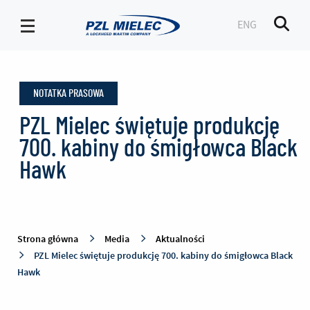
ENG
Men
Aktualności
-
NOTATKA PRASOWA
PZL
Mielec
PZL Mielec świętuje produkcję
700. kabiny do śmigłowca Black
Hawk
Strona główna
Media
Aktualności
PZL Mielec świętuje produkcję 700. kabiny do śmigłowca Black
Hawk