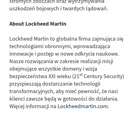
stromych zboczach oraz wytrzymywania
uszkodzeń bojowych i twardych lądowań.
About Lockheed Martin
Lockheed Martin to globalna firma zajmująca się
technologiami obronnymi, wprowadzająca
innowacje i postęp w nowe odkrycia naukowe.
Nasze rozwiązania w zakresie realizacji misji
obejmujące wszystkie domeny i wizja
st
bezpieczeństwa XXI wieku (21
Century Security)
przyspieszają dostarczanie technologii
transformacyjnych, aby mieć pewność, że nasi
klienci zawsze będą w gotowości do działania.
Więcej informacji na
Lockheedmartin.com
(Link
.
do
innej
strony)