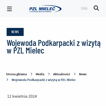
ENG
Men
News
-
NEWS
PZL
Mielec
Wojewoda Podkarpacki z wizytą
w PZL Mielec
Strona główna
Media
Aktualności
News
Wojewoda Podkarpacki z wizytą w PZL Mielec
12 kwietnia 2024