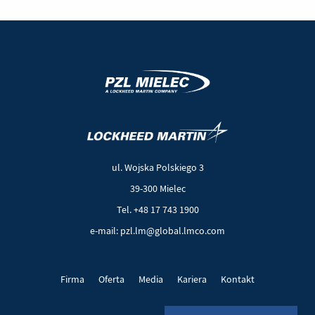
(Nowe
(Link
okno)
do
innej
ul. Wojska Polskiego 3
strony)
39-300 Mielec
Tel. +48 17 743 1900
e-mail: pzl.lm@global.lmco.com
Firma
Oferta
Media
Kariera
Kontakt
Projekty UE
Pliki cookie
Polityka prywatności