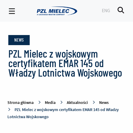
ENG
Men
News
-
NEWS
PZL
Mielec
PZL Mielec z wojskowym
certyfikatem EMAR 145 od
Władzy Lotnictwa Wojskowego
Strona główna
Media
Aktualności
News
PZL Mielec z wojskowym certyfikatem EMAR 145 od Władzy
Lotnictwa Wojskowego