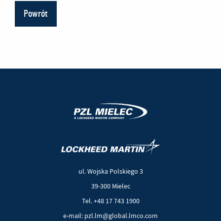
Powrót
(Nowe
(Link
okno)
do
innej
ul. Wojska Polskiego 3
strony)
39-300 Mielec
Tel. +48 17 743 1900
e-mail: pzl.lm@global.lmco.com