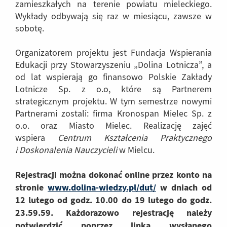
zamieszkałych na terenie powiatu mieleckiego.
Wykłady odbywają się raz w miesiącu, zawsze w
sobotę.
Organizatorem projektu jest Fundacja Wspierania
Edukacji przy Stowarzyszeniu „Dolina Lotnicza”, a
od lat wspierają go finansowo Polskie Zakłady
Lotnicze Sp. z o.o, które są Partnerem
strategicznym projektu. W tym semestrze nowymi
Partnerami zostali: firma Kronospan Mielec Sp. z
o.o. oraz Miasto Mielec. Realizację zajęć
wspiera
Centrum Kształcenia Praktycznego
i Doskonalenia Nauczycieli
w Mielcu.
Rejestracji można dokonać online przez konto na
stronie
www.dolina-wiedzy.pl/dut/
(Link
w dniach od
do
12 lutego od godz. 10.00 do 19 lutego do godz.
innej
23.59.59. Każdorazowo rejestrację należy
strony)
potwierdzić poprzez linka wysłanego