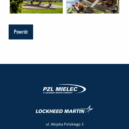
Powrót
(Nowe
(Link
okno)
do
innej
ul. Wojska Polskiego 3
strony)