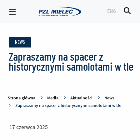
ENG
Men
News
-
NEWS
PZL
Mielec
Zapraszamy na spacer z
historycznymi samolotami w tle
Strona główna
Media
Aktualności
News
Zapraszamy na spacer z historycznymi samolotami w tle
17 czerwca 2025