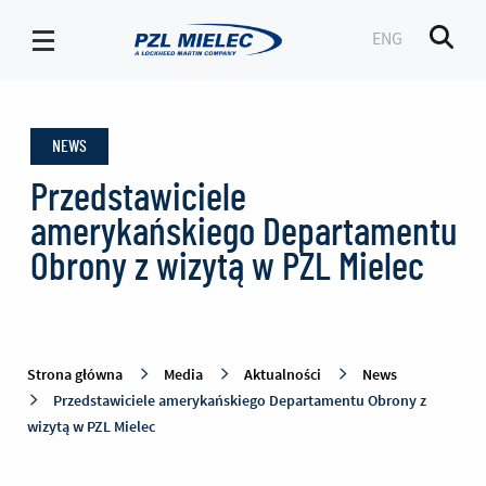
ENG
Men
News
-
NEWS
PZL
Mielec
Przedstawiciele
amerykańskiego Departamentu
Obrony z wizytą w PZL Mielec
Strona główna
Media
Aktualności
News
Przedstawiciele amerykańskiego Departamentu Obrony z
wizytą w PZL Mielec