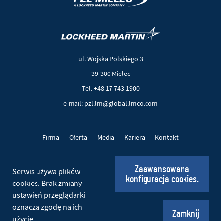
(Nowe
(Link
okno)
do
innej
ul. Wojska Polskiego 3
strony)
39-300 Mielec
Tel. +48 17 743 1900
e-mail: pzl.lm@global.lmco.com
Firma
Oferta
Media
Kariera
Kontakt
Projekty UE
Pliki cookie
Polityka prywatności
Zaawansowana
Serwis używa plików
konfiguracja cookies.
Social
cookies. Brak zmiany
ustawień przeglądarki
oznacza zgodę na ich
© 2026 PZL Mielec. Wszelkie prawa zastrzeżone.
Zamknij
użycie.
Realizacja:
Ideo
(Nowe
(Link