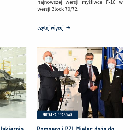
najnowszej wersji myśliwca F-16 w
wersji Block 70/72.
czytaj więcej
o:
PZL
Mielec
świętuje
ukończenie
pierwszej
nym
struktury
tylnej
części
kadłuba
F-
NOTATKA PRASOWA
16
lakiernia
Romaero i PZL Mielec dążą do