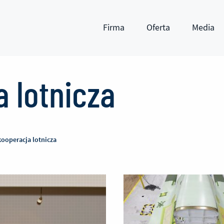
Firma
Oferta
Media
Pokaż submenu
Pokaż submenu
Pokaż subm
 lotnicza
ooperacja lotnicza