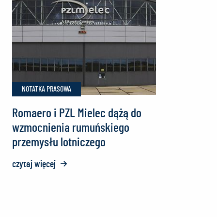
dostarczył
pierwsze
struktury
do
F-
16
NOTATKA PRASOWA
Block
70
Romaero i PZL Mielec dążą do
wzmocnienia rumuńskiego
przemysłu lotniczego
czytaj więcej
o:
Romaero
i
PZL