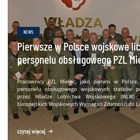
NEWS
Pierwsze w Polsce wojskowe lic
personelu obsługowego PZL Mi
Pracownicy PZL Mielec, jako pierwsi w Polsce, 
personelu obsługowego wojskowych statków po
przez Władze Lotnictwa Wojskowego (WLW) z
Europejskich Wojskowych Wymagań Zdatności do Lo
czytaj więcej
o: