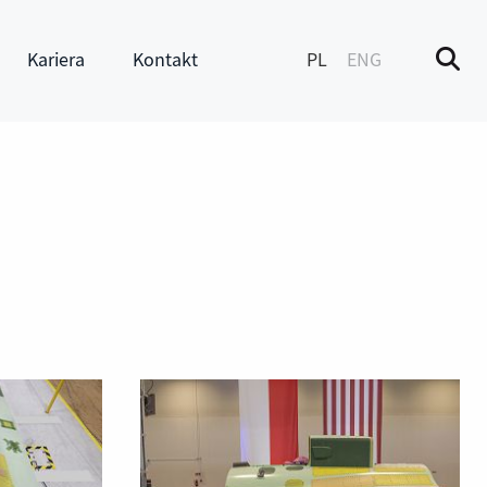
Kariera
Kontakt
PL
ENG
M
enu
Pokaż submenu