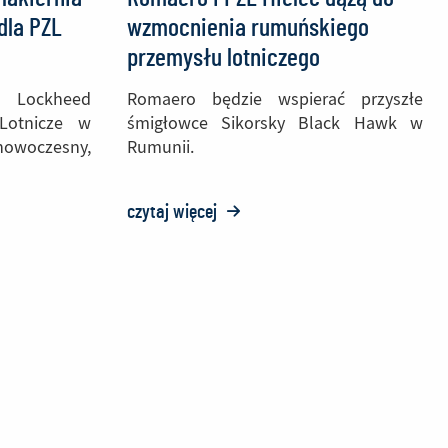
Block
dla PZL
wzmocnienia rumuńskiego
70/72
przemysłu lotniczego
 Lockheed
Romaero będzie wspierać przyszłe
 Lotnicze w
śmigłowce Sikorsky Black Hawk w
owoczesny,
Rumunii.
czytaj więcej
o:
Romaero
i
PZL
Mielec
dążą
do
wzmocnienia