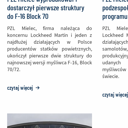
dostarczył pierwsze struktury
podzespoł
do F-16 Block 70
programu 
PZL Mielec, firma należąca do
PZL Miel
koncernu Lockheed Martin i jeden z
Lockheed M
najdłużej działających w Polsce
działający
producentów statków powietrznych,
samolotó
ukończył pierwsze dwie struktury do
produkcyjn
najnowszej wersji myśliwca F-16, Block
udanych
70/72.
myśliwcó
świecie.
czytaj więcej
o:
czytaj więce
PZL
Mielec
wyprodukował
i