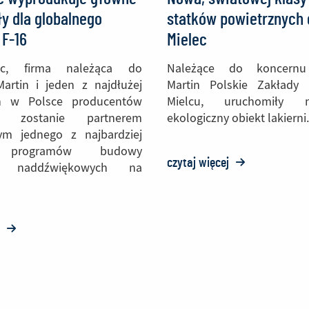
y dla globalnego
statków powietrznych 
F-16
Mielec
ec, firma należąca do
Należące do koncernu
artin i jeden z najdłużej
Martin Polskie Zakłady
ch w Polsce producentów
Mielcu, uruchomiły n
w, zostanie partnerem
ekologiczny obiekt lakierni.
ym jednego z najbardziej
 programów budowy
czytaj więcej
o:
w naddźwiękowych na
Nowa,
światowej
klasy
j
o:
lakiernia
PZL
statków
Mielec
powietrznych
wyprodukuje
dla