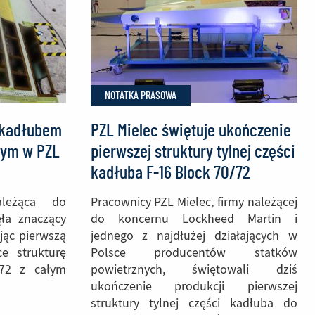
NOTATKA PRASOWA
z kadłubem
PZL Mielec świętuje ukończenie
nym w PZL
pierwszej struktury tylnej części
kadłuba F-16 Block 70/72
ależąca do
Pracownicy PZL Mielec, firmy należącej
ęła znaczący
do koncernu Lockheed Martin i
ując pierwszą
jednego z najdłużej działających w
e strukturę
Polsce producentów statków
/72 z całym
powietrznych, świętowali dziś
ukończenie produkcji pierwszej
struktury tylnej części kadłuba do