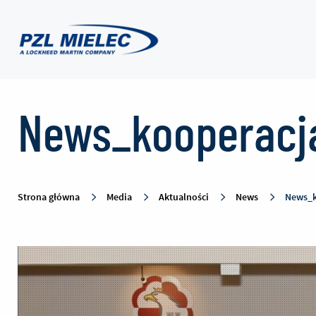
News_kooperacja
News_kooperacja
lotnicza
-
Strona główna
Media
Aktualności
News
News_k
PZL
Mielec