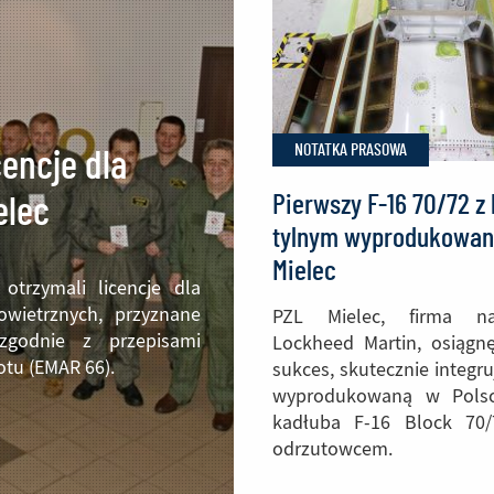
NOTATKA PRASOWA
encje dla
Pierwszy F-16 70/72 
elec
tylnym wyprodukowa
Mielec
otrzymali licencje dla
wietrznych, przyznane
PZL Mielec, firma n
godnie z przepisami
Lockheed Martin, osiągn
tu (EMAR 66).
sukces, skutecznie integr
wyprodukowaną w Polsc
kadłuba F-16 Block 70
odrzutowcem.