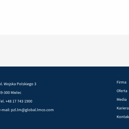
Firma
ul. Wojska Polskiego 3
Oferta
39-300 Mielec
Media
Tel. +48 17 743 1900
Kariera
e-mail: pzl.lm@global.lmco.com
Kontak