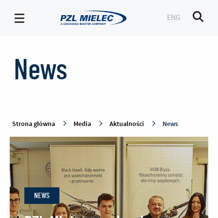
ENG
Men
News
-
News
PZL
Mielec
Strona główna
Media
Aktualności
News
NEWS