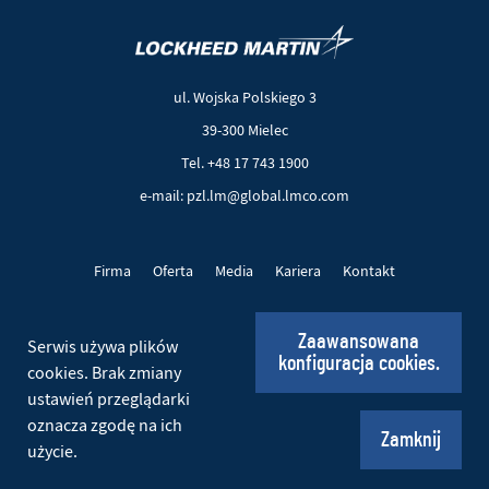
(Nowe
(Link
okno)
do
innej
ul. Wojska Polskiego 3
strony)
39-300 Mielec
Tel. +48 17 743 1900
e-mail: pzl.lm@global.lmco.com
Firma
Oferta
Media
Kariera
Kontakt
Projekty UE
Pliki cookie
Polityka prywatności
Zaawansowana
Serwis używa plików
konfiguracja cookies.
Social
cookies. Brak zmiany
ustawień przeglądarki
oznacza zgodę na ich
© 2026 PZL Mielec. Wszelkie prawa zastrzeżone.
Zamknij
użycie.
Realizacja:
Ideo
(Nowe
(Link
okno)
do