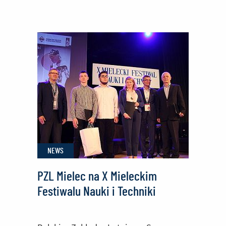
Polskie
Zakłady
Lotnicze
Sp.
z
o.o.
laureatem
konkursu
„Architektura
Stref
NEWS
ARP"
PZL Mielec na X Mieleckim
Festiwalu Nauki i Techniki