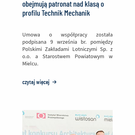
obejmują patronat nad klasą o
profilu Technik Mechanik
Lotniczy w Zespole Szkół
Technicznych w Mielcu
Umowa o współpracy została
podpisana 9 września br. pomiędzy
Polskimi Zakładami Lotniczymi Sp. z
o.o. a Starostwem Powiatowym w
Mielcu.
czytaj więcej
o:
Polskie
Zakłady
Lotnicze
obejmują
patronat