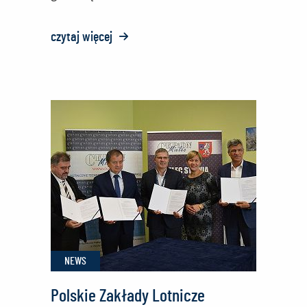
czytaj więcej
o:
Nowoczesne
technologie
dla
samolotu
M28
NEWS
Polskie Zakłady Lotnicze