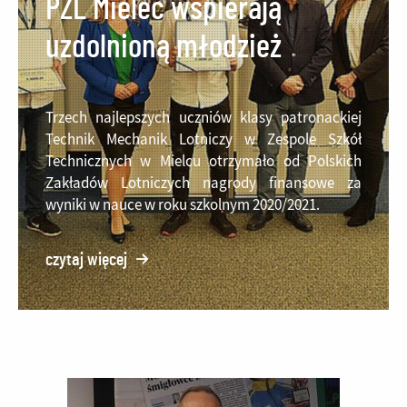
PZL Mielec wspierają
uzdolnioną młodzież
Trzech najlepszych uczniów klasy patronackiej
Technik Mechanik Lotniczy w Zespole Szkół
Technicznych w Mielcu otrzymało od Polskich
Zakładów Lotniczych nagrody finansowe za
wyniki w nauce w roku szkolnym 2020/2021.
czytaj więcej
o:
PZL
Mielec
wspierają
uzdolnioną
młodzież