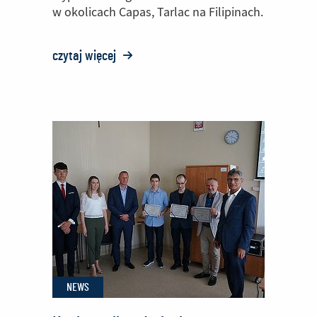
w okolicach Capas, Tarlac na Filipinach.
czytaj więcej
o:
Oświadczenie
Zarządu
PZL
Mielec
w
sprawie
wypadku
śmigłowca
S-
70i
NEWS
Black
Hawk