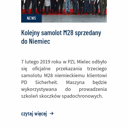
Techniki
NEWS
Kolejny samolot M28 sprzedany
do Niemiec
7 lutego 2019 roku w PZL Mielec odbyło
się oficjalne przekazania trzeciego
samolotu M28 niemieckiemu klientowi
PD Sicherheit. Maszyna będzie
wykorzystywana do prowadzenia
szkoleń skoczków spadochronowych.
czytaj więcej
o:
Kolejny