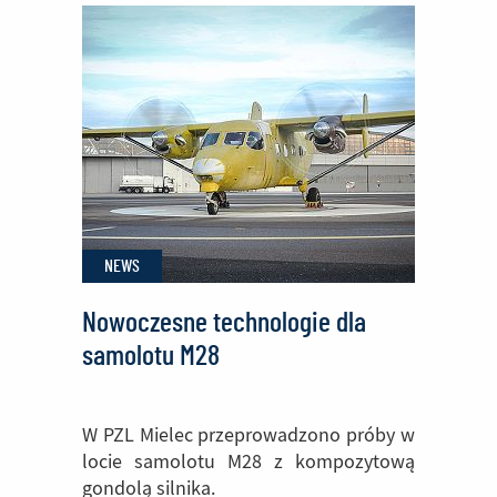
wiodącą
firmą
SSE
Euro-
Park
Mielec
NEWS
Nowoczesne technologie dla
samolotu M28
W PZL Mielec przeprowadzono próby w
locie samolotu M28 z kompozytową
gondolą silnika.