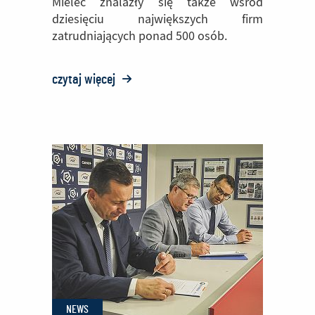
Mielec znalazły się także wśród
dziesięciu największych firm
zatrudniających ponad 500 osób.
czytaj więcej
o:
PZL
Mielec
jedną
z
największych
firm
Podkarpacia
NEWS