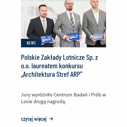
nad
klasą
o
profilu
Technik
NEWS
Mechanik
Lotniczy
Polskie Zakłady Lotnicze Sp. z
w
o.o. laureatem konkursu
Zespole
„Architektura Stref ARP"
Szkół
Technicznych
Jury wyróżniło Centrum Badań i Prób w
w
Locie drugą nagrodą.
Mielcu
czytaj więcej
o: