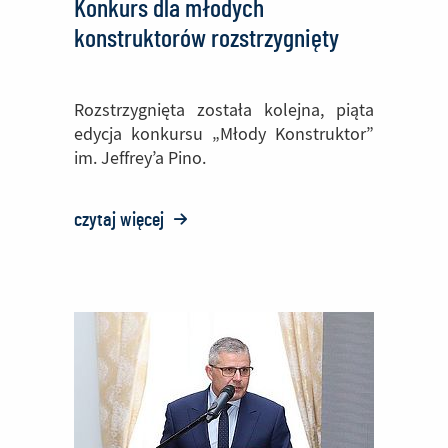
Konkurs dla młodych
w
konstruktorów rozstrzygnięty
okolicach
Capas,
Rozstrzygnięta została kolejna, piąta
Tarlac
edycja konkursu „Młody Konstruktor”
na
im. Jeffrey’a Pino.
Filipinach
czytaj więcej
o:
Konkurs
dla
młodych
konstruktorów
rozstrzygnięty