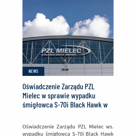
Stal
Mielec
pod
skrzydłami
Polskich
Zakładów
Lotniczych.
NEWS
Oświadczenie Zarządu PZL
Mielec w sprawie wypadku
śmigłowca S-70i Black Hawk w
okolicach Capas, Tarlac na
Filipinach
Oświadczenie Zarządu PZL Mielec ws.
wypadku śmigłowca S-70i Black Hawk