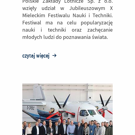
Polskie Zakłady Lotnicze Sp. z o.o.
wzięły udział w Jubileuszowym X
Mieleckim Festiwalu Nauki i Techniki.
Festiwal ma na celu popularyzację
nauki i techniki oraz zachęcanie
młodych ludzi do poznawania świata.
czytaj więcej
o:
PZL
Mielec
na
X
Mieleckim
Festiwalu
Nauki
i