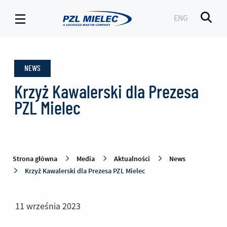
ENG
Men
News
-
NEWS
PZL
Mielec
Krzyż Kawalerski dla Prezesa
PZL Mielec
Strona główna
Media
Aktualności
News
Krzyż Kawalerski dla Prezesa PZL Mielec
11 września 2023