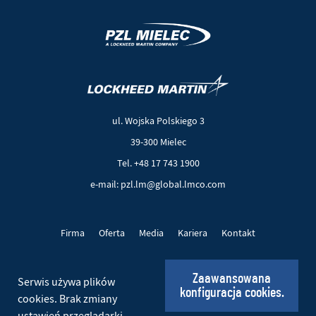
(Nowe
(Link
okno)
do
innej
ul. Wojska Polskiego 3
strony)
39-300 Mielec
Tel. +48 17 743 1900
e-mail: pzl.lm@global.lmco.com
Firma
Oferta
Media
Kariera
Kontakt
Projekty UE
Pliki cookie
Polityka prywatności
Zaawansowana
Serwis używa plików
konfiguracja cookies.
Social
cookies. Brak zmiany