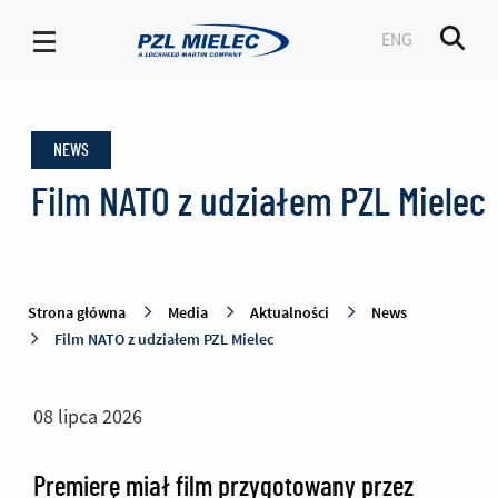
ENG
Men
News
-
NEWS
PZL
Mielec
Film NATO z udziałem PZL Mielec
Strona główna
Media
Aktualności
News
Film NATO z udziałem PZL Mielec
08 lipca 2026
Premierę miał film przygotowany przez