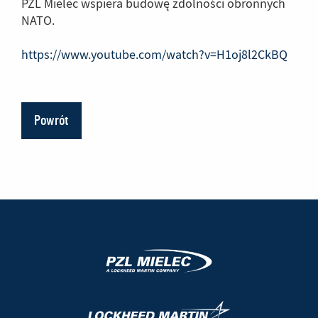
PZL Mielec wspiera budowę zdolności obronnych
NATO.
https://www.youtube.com/watch?v=H1oj8l2CkBQ
(Link
do
innej
stron
Powrót
(Nowe
(Link