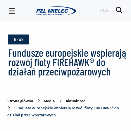
ENG
Men
Aktualności
-
NEWS
PZL
Mielec
Fundusze europejskie wspierają
rozwój floty FIREHAWK® do
działań przeciwpożarowych
Strona główna
Media
Aktualności
Fundusze europejskie wspierają rozwój floty FIREHAWK® do
działań przeciwpożarowych