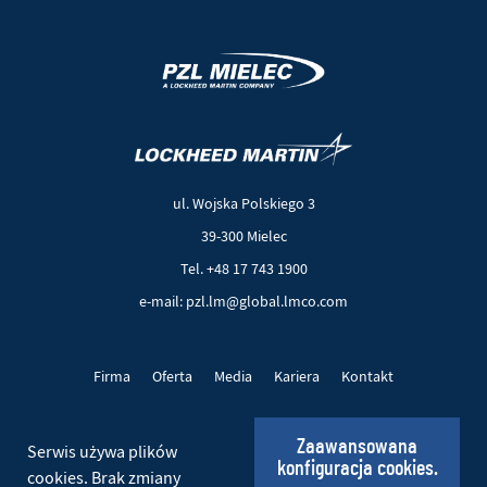
(Nowe
(Link
okno)
do
innej
ul. Wojska Polskiego 3
strony)
39-300 Mielec
Tel. +48 17 743 1900
e-mail: pzl.lm@global.lmco.com
Firma
Oferta
Media
Kariera
Kontakt
Projekty UE
Pliki cookie
Polityka prywatności
Zaawansowana
Serwis używa plików
konfiguracja cookies.
Social
cookies. Brak zmiany