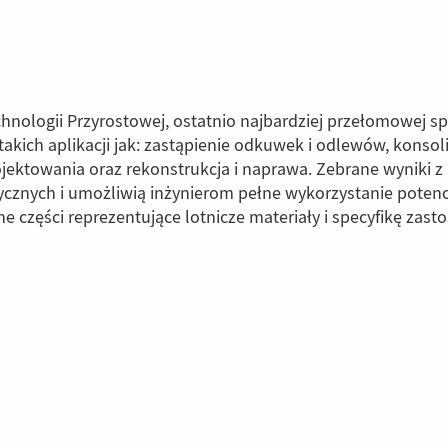
hnologii Przyrostowej, ostatnio najbardziej przełomowej s
akich aplikacji jak: zastąpienie odkuwek i odlewów, konso
owania oraz rekonstrukcja i naprawa. Zebrane wyniki z b
znych i umożliwią inżynierom pełne wykorzystanie potencja
 części reprezentujące lotnicze materiały i specyfikę zas