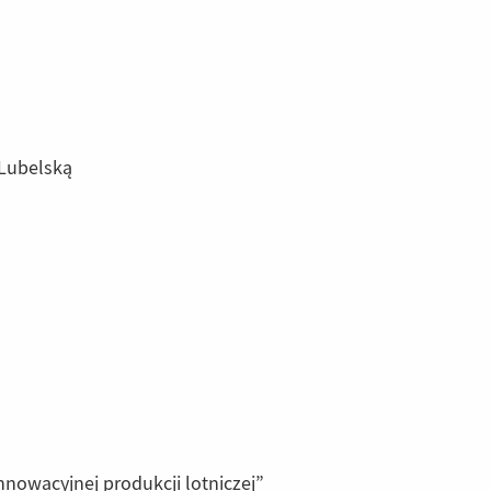
 Lubelską
nnowacyjnej produkcji lotniczej”