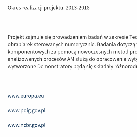
Okres realizacji projektu: 2013-2018
Projekt zajmuje się prowadzeniem badań w zakresie Tec
obrabiarek sterowanych numerycznie. Badania dotyczą t
komponentowych za pomocą nowoczesnych metod projekt
analizowanych procesów AM służą do opracowania wytyc
wytworzone Demonstratory będą się składały różnorodne
www.europa.eu
(Link
do
www.poig.gov.pl
innej
(Link
strony)
do
www.ncbr.gov.pl
innej
(Link
strony)
do