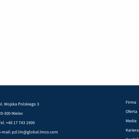
Firma
ul. Wojska Polskiego 3
Oferta
39-300 Mielec
Media
Tel. +48 17 743 1900
Kariera
e-mail: pzl.lm@global.lmco.com