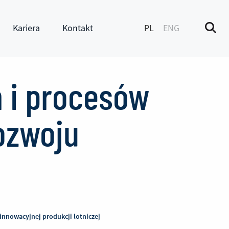
Kariera
Kontakt
PL
ENG
M
enu
Pokaż submenu
h i procesów
rozwoju
innowacyjnej produkcji lotniczej