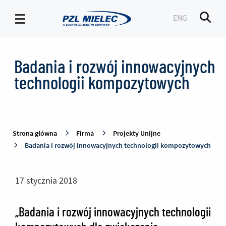
ENG
Men
Projekty
Unijne
Badania i rozwój innowacyjnych
-
technologii kompozytowych
PZL
Mielec
Strona główna
Firma
Projekty Unijne
Badania i rozwój innowacyjnych technologii kompozytowych
17 stycznia 2018
„Badania i rozwój innowacyjnych technologii