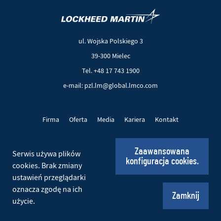
(Nowe
(Link
okno)
do
innej
ul. Wojska Polskiego 3
strony)
39-300 Mielec
Tel. +48 17 743 1900
e-mail: pzl.lm@global.lmco.com
Firma
Oferta
Media
Kariera
Kontakt
Projekty UE
Pliki cookie
Polityka prywatności
Zaawansowana
Serwis używa plików
konfiguracja cookies.
Social
cookies. Brak zmiany
ustawień przeglądarki
oznacza zgodę na ich
© 2026 PZL Mielec. Wszelkie prawa zastrzeżone.
Zamknij
użycie.
Realizacja:
Ideo
(Nowe
(Link
okno)
do